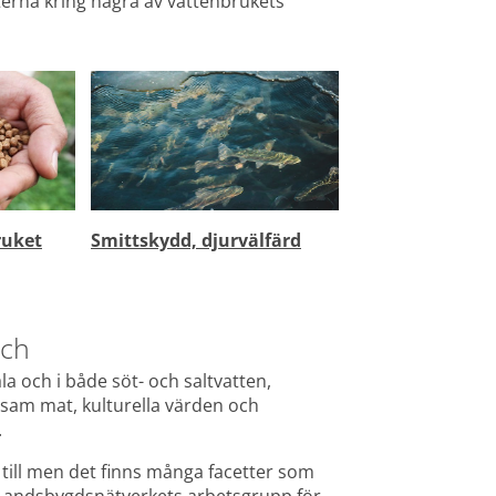
erna kring några av vattenbrukets 
ruket
Smittskydd, djurvälfärd
sch
la och i både söt- och saltvatten, 
sam mat, kulturella värden och 
.
till men det finns många facetter som 