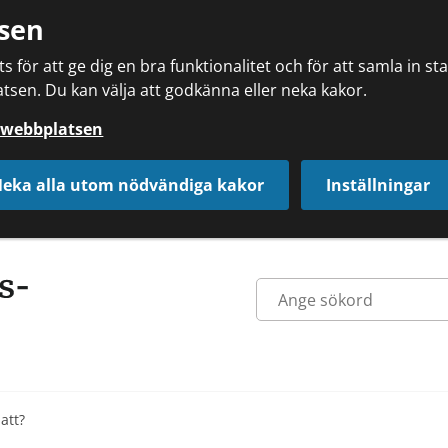
sen
 för att ge dig en bra funktionalitet och för att samla in s
tsen. Du kan välja att godkänna eller neka kakor.
å webbplatsen
eka alla utom nödvändiga kakor
Inställningar
 att?