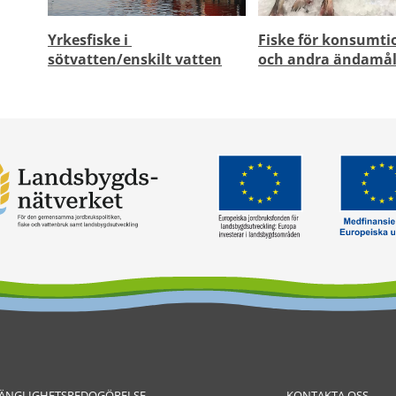
Yrkesfiske i 
Fiske för konsumti
sötvatten/enskilt 
vatten
och andra ändamå
GÄNGLIGHETSREDOGÖRELSE
KONTAKTA OSS