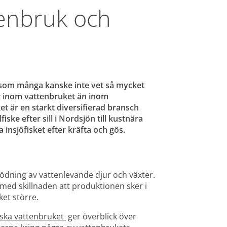
enbruk och 
e som många kanske inte vet så mycket 
er inom vattenbruket än inom 
ket är en starkt diversifierad bransch 
iske efter sill i Nordsjön till kustnära 
insjöfisket efter kräfta och gös.
dning av vattenlevande djur och växter. 
 med skillnaden att produktionen sker i 
et större. 
ska vattenbruket 
 ger överblick över 