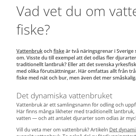
Vad vet du om vatt
fiske? 
Vattenbruk
 och 
fiske
 är två näringsgrenar i Sverig
om. Visste du till exempel att det odlas fler djurart
traditionellt lantbruk? Eller att det svenska yrkesfis
med olika förutsättningar. Här omfattas allt från trålf
fiske med nät och bur, men även det mer småskaliga 
Det dynamiska vattenbruket
Vattenbruk är ett samlingsnamn för odling och uppfö
Här finns många likheter med traditionellt lantbruk,
vatten — och att antalet djurarter som odlas är myck
Vill du veta mer om vattenbruk? Artikeln 
Det dynami