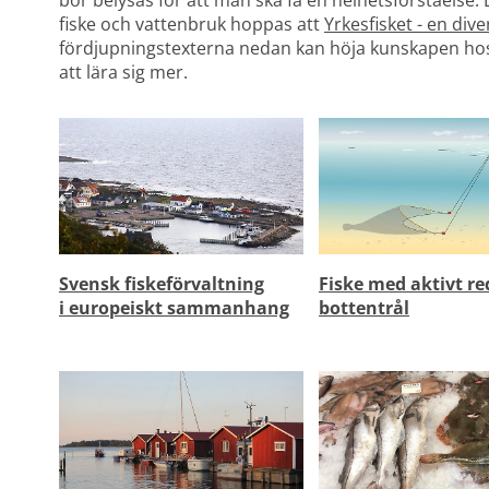
bör belysas för att man ska få en helhetsförståelse
fiske och vattenbruk hoppas att 
Yrkesfisket - en div
fördjupningstexterna nedan kan höja kunskapen hos 
att lära sig mer. 
Svensk fiskeförvaltning
Fiske med 
aktivt re
i europeiskt sammanhang
bottentrål