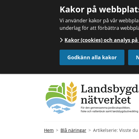
Kakor på webbplat
Vi använder kakor på vår webbplats
underlag för att förbättra webbpla
Kakor (cookies) och analys p
Godkänn alla kakor
N
Hem
Blå näringar
Artikelserie: Visste du