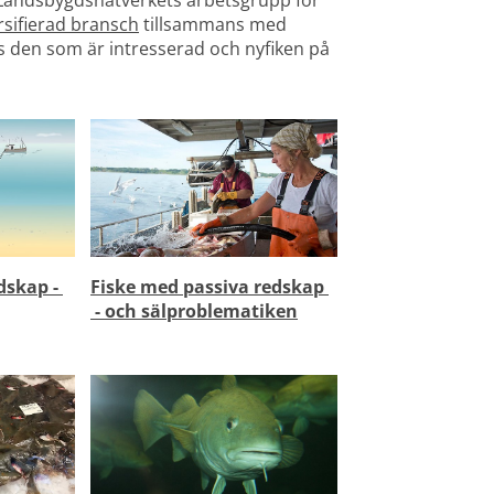
. Landsbygdsnätverkets arbetsgrupp för 
ersifierad bransch
 tillsammans med 
den som är intresserad och nyfiken på 
Fiske med 
passiva redskap 
dskap - 
 - och sälproblematiken