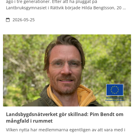
ägo i tre generationer. Efter att ha pluggat på
Lantbruksgymnasiet i Rättvik började Hilda Bengtsson, 20 år,
jobba hemma på gården. I vinter väntar äventyr på gårdar i
2026-05-25
Australien och sedan kanske mer studier. Efter det är hon
redo att på sikt ta över familjegården, den dag det är dags
för det.
Landsbygdsnätverket gör skillnad: Pim Bendt om
mångfald i rummet
Vilken nytta har medlemmarna egentligen av att vara med i