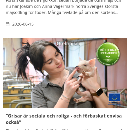
Först skaffade de mjölkkor, sedan började de odla majs och
nu har Joakim och Anna Vägermark norra Sveriges största
majsodling för foder. Många tvivlade på om den sortens
lantbruk verkligen skulle bära sig så långt norrut men paret
2026-06-15
har överbevisat skeptikerna.
“Grisar är sociala och roliga - och förbaskat envisa
också”