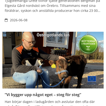
Tjugofemåriga Grete tillhör sjätte generationen Bergman på
Elgesta Gård nordväst om Örebro. Tillsammans med sina
föräldrar, syskon och anställda producerar hon cirka 23 000
smågrisar – varje år. Att jobba med något annat känns
2026-06-08
nästan omöjligt, det är grisar för hela slanten som gäller.
”Vi bygger upp något eget – steg för steg”
Han börjar dagen i ladugården och avslutar den ofta där