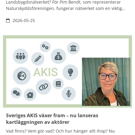
Landsbygdsnätverket? För Pim Bendt, som representerar
Naturskyddsföreningen, fungerar nätverket som en viktig
motvikt och en neutral plattform där miljöfrågor och
2026-05-25
näringsverksamhet kan mötas på lika villkor för att utveckla
en verkningsfull politik för framtiden.
Sveriges AKIS växer fram – nu lanseras
kartläggningen av aktörer
Vad finns? Vem gör vad? Och hur hänger allt ihop? Nu