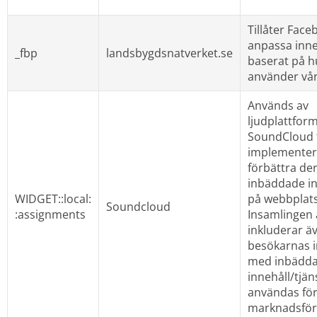
Tillåter Faceb
anpassa innehå
_fbp
landsbygdsnatverket.se
baserat på hu
använder vår
Används av 
ljudplattform
SoundCloud f
implementera
förbättra der
inbäddade inn
WIDGET::local:
på webbplats
Soundcloud
:assignments
Insamlingen a
inkluderar äv
besökarnas i
med inbäddat
innehåll/tjän
användas för s
marknadsför