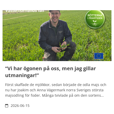
Nätverket rymmer många olika erfarenheter och perspektiv,
vilket ger en god grund för det fortsatta arbetet, säger Carin
Persson, Tillväxtverket, som samordnar det tematiska
nätverket.
“Vi har ögonen på oss, men jag gillar
utmaningar!”
Först skaffade de mjölkkor, sedan började de odla majs och
nu har Joakim och Anna Vägermark norra Sveriges största
majsodling för foder. Många tvivlade på om den sortens
lantbruk verkligen skulle bära sig så långt norrut men paret
2026-06-15
har överbevisat skeptikerna.