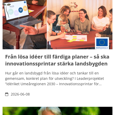
Från lösa idéer till färdiga planer – så ska
innovationssprintar stärka landsbygden
Hur går en landsbygd från lösa idéer och tankar till en
gemensam, konkret plan för utveckling? I Leaderprojektet
“Idériket Umeåregionen 2030 – Innovationssprintar för
smarta landsbygder“ samlas bybor, föreningar och företag i
2026-06-08
workshops där idéer sorteras, testas och formas till
handlingsplaner. Målet är att erbjuda nätverk på
landsbygden en guidad process där man utforskar nya
smarta sätt att samarbeta, utvecklas och använda sina egna