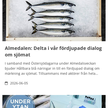
Almedalen: Delta i vår fördjupade dialog
om sjömat
I samband med Östersjödagarna under Almedalsveckan
bjuder Hållbara blå näringar in till en fördjupad dialog om
märkning av sjömat. Tillsammans med aktörer från hela
värdekedjan kommer vi att tala om frågor som: När blir
2026-06-05
märkningen kontraproduktiv? Småskalighetens perspektiv.
Konsumentens kognitiva gräns. Vi träffas på Gotlands
museum. Vill du ha en plats i rummet?