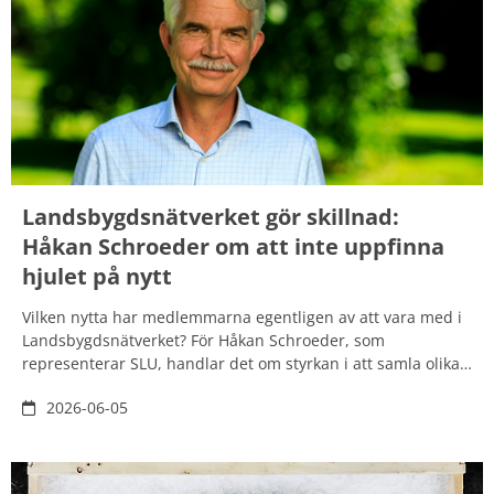
styrkor.
Landsbygdsnätverket gör skillnad:
Håkan Schroeder om att inte uppfinna
hjulet på nytt
Vilken nytta har medlemmarna egentligen av att vara med i
Landsbygdsnätverket? För Håkan Schroeder, som
representerar SLU, handlar det om styrkan i att samla olika
aktörer och att kunna bidra med andra perspektiv än de
2026-06-05
man möter i sina ordinarie nätverk. Samtidigt är det viktigt
att tillvarata medlemmarnas potential och att se till att
Landsbygdsnätverket utvecklas för att göra det attraktivt att
engagera sig.