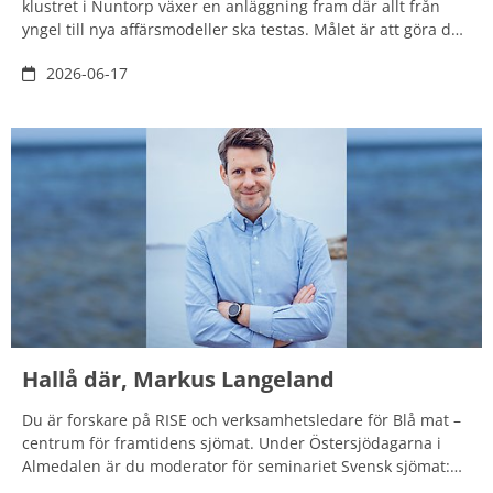
klustret i Nuntorp växer en anläggning fram där allt från
yngel till nya affärsmodeller ska testas. Målet är att göra det
möjligt för fler bönder att våga satsa på landbaserad
2026-06-17
fiskuppfödning och på sikt minska Sveriges beroende av
importerad fisk.
Hallå där, Markus Langeland
Du är forskare på RISE och verksamhetsledare för Blå mat –
centrum för framtidens sjömat. Under Östersjödagarna i
Almedalen är du moderator för seminariet Svensk sjömat:
Finns det en efterfrågan – och vilka är vägarna framåt för