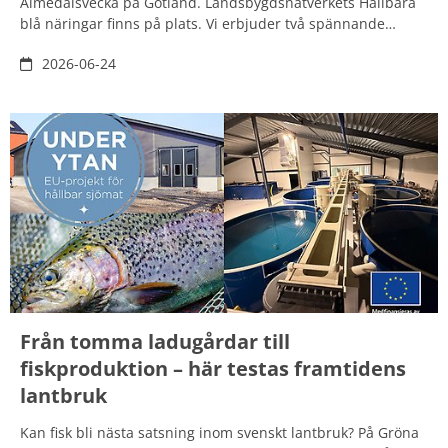
Almedalsvecka på Gotland. Landsbygdsnätverkets Hållbara
blå näringar finns på plats. Vi erbjuder två spännande
webbinarier med fokus på svensk sjömatskonsumtion
2026-06-24
respektive kustfiske. Vi bjuder också in till en fördjupad
dialog om märkning av sjömat.
Från tomma ladugårdar till
fiskproduktion – här testas framtidens
lantbruk
Kan fisk bli nästa satsning inom svenskt lantbruk? På Gröna