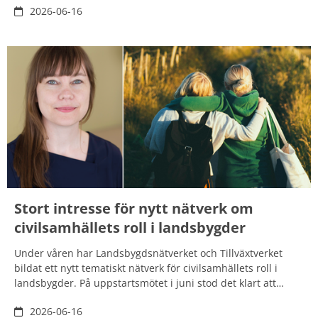
2026-06-16
ökad konsumtion? Varför är detta ett viktig fråga att lyfta?
Stort intresse för nytt nätverk om
civilsamhällets roll i landsbygder
Under våren har Landsbygdsnätverket och Tillväxtverket
bildat ett nytt tematiskt nätverk för civilsamhällets roll i
landsbygder. På uppstartsmötet i juni stod det klart att
deltagarna har en stark vilja att lära sig av varandra och att
2026-06-16
det finns ett tydligt värde i att mötas över hela landet. –