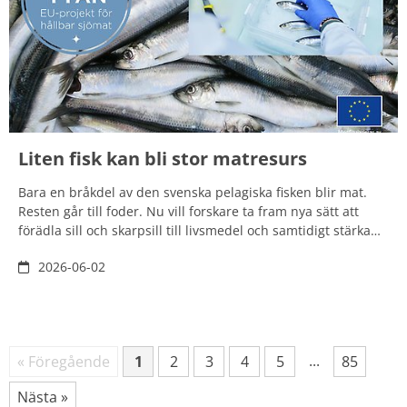
Liten fisk kan bli stor matresurs
Bara en bråkdel av den svenska pelagiska fisken blir mat.
Resten går till foder. Nu vill forskare ta fram nya sätt att
förädla sill och skarpsill till livsmedel och samtidigt stärka
både klimatnytta och beredskap.
2026-06-02
Fler sökträffar
...
« Föregående
1
2
3
4
5
85
Sida
Sida
Sida
Sida
Sida
Sida
Nästa »