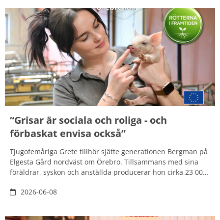
“Grisar är sociala och roliga - och
förbaskat envisa också”
Tjugofemåriga Grete tillhör sjätte generationen Bergman på
Elgesta Gård nordväst om Örebro. Tillsammans med sina
föräldrar, syskon och anställda producerar hon cirka 23 000
smågrisar – varje år. Att jobba med något annat känns
2026-06-08
nästan omöjligt, det är grisar för hela slanten som gäller.