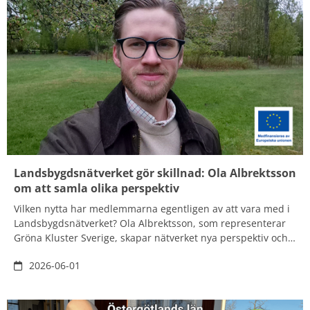
Landsbygdsnätverket gör skillnad: Ola Albrektsson
om att samla olika perspektiv
Vilken nytta har medlemmarna egentligen av att vara med i
Landsbygdsnätverket? Ola Albrektsson, som representerar
Gröna Kluster Sverige, skapar nätverket nya perspektiv och
en större förståelse för hur olika frågor hänger ihop. Det
2026-06-01
leder ofta i sin tur till nya idéer och nya sätt att tänka.