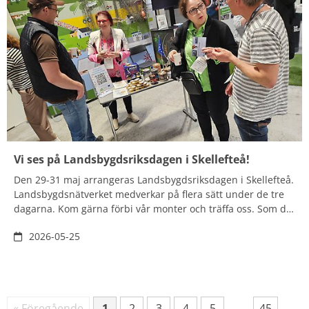
Vi ses på Landsbygdsriksdagen i Skellefteå!
Den 29-31 maj arrangeras Landsbygdsriksdagen i Skellefteå.
Landsbygdsnätverket medverkar på flera sätt under de tre
dagarna. Kom gärna förbi vår monter och träffa oss. Som del
av programmet under lördagen arrangerar vi tre seminarier.
2026-05-25
Fler sökträffar
...
« Föregående
1
2
3
4
5
45