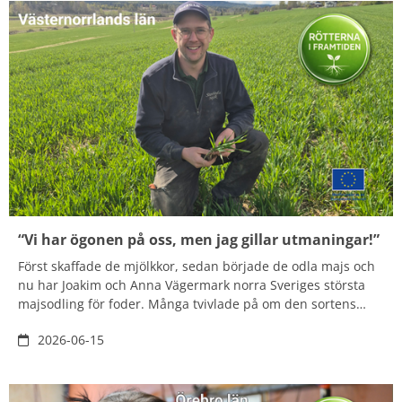
“Vi har ögonen på oss, men jag gillar utmaningar!”
Först skaffade de mjölkkor, sedan började de odla majs och
nu har Joakim och Anna Vägermark norra Sveriges största
majsodling för foder. Många tvivlade på om den sortens
lantbruk verkligen skulle bära sig så långt norrut men paret
2026-06-15
har överbevisat skeptikerna.