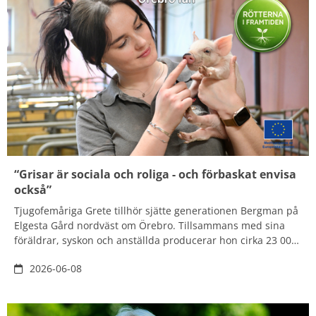
“Grisar är sociala och roliga - och förbaskat envisa
också”
Tjugofemåriga Grete tillhör sjätte generationen Bergman på
Elgesta Gård nordväst om Örebro. Tillsammans med sina
föräldrar, syskon och anställda producerar hon cirka 23 000
smågrisar – varje år. Att jobba med något annat känns
2026-06-08
nästan omöjligt, det är grisar för hela slanten som gäller.