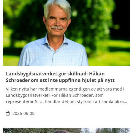
Landsbygdsnätverket gör skillnad: Håkan
Schroeder om att inte uppfinna hjulet på nytt
Vilken nytta har medlemmarna egentligen av att vara med i
Landsbygdsnätverket? För Håkan Schroeder, som
representerar SLU, handlar det om styrkan i att samla olika
aktörer och att kunna bidra med andra perspektiv än de
2026-06-05
man möter i sina ordinarie nätverk. Samtidigt är det viktigt
att tillvarata medlemmarnas potential och att se till att
Landsbygdsnätverket utvecklas för att göra det attraktivt att
engagera sig.