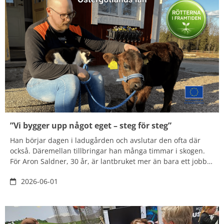
”Vi bygger upp något eget – steg för steg”
Han börjar dagen i ladugården och avslutar den ofta där
också. Däremellan tillbringar han många timmar i skogen.
För Aron Saldner, 30 år, är lantbruket mer än bara ett jobb –
han vill bygga vidare, utveckla och skapa något som håller
2026-06-01
över tid. Tillsammans med sambon Paulina Johansson vill
han expandera, föda upp fler kalvar och forma framtidens
lantbruk.