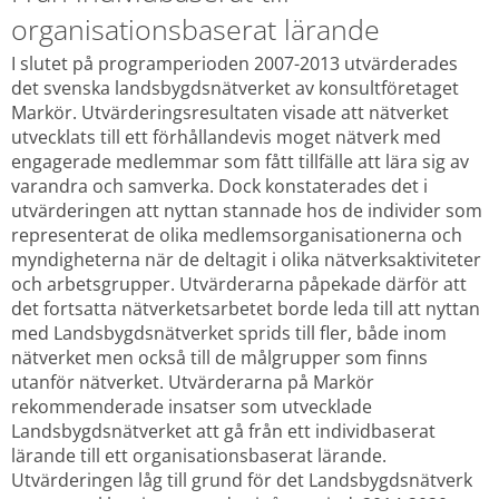
organisationsbaserat lärande
I slutet på programperioden 2007-2013 utvärderades 
det svenska landsbygdsnätverket av konsultföretaget 
Markör. Utvärderingsresultaten visade att nätverket 
utvecklats till ett förhållandevis moget nätverk med 
engagerade medlemmar som fått tillfälle att lära sig av 
varandra och samverka. Dock konstaterades det i 
utvärderingen att nyttan stannade hos de individer som 
representerat de olika medlemsorganisationerna och 
myndigheterna när de deltagit i olika nätverksaktiviteter 
och arbetsgrupper. Utvärderarna påpekade därför att 
det fortsatta nätverketsarbetet borde leda till att nyttan 
med Landsbygdsnätverket sprids till fler, både inom 
nätverket men också till de målgrupper som finns 
utanför nätverket. Utvärderarna på Markör 
rekommenderade insatser som utvecklade 
Landsbygdsnätverket att gå från ett individbaserat 
lärande till ett organisationsbaserat lärande. 
Utvärderingen låg till grund för det Landsbygdsnätverk 