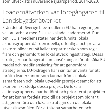
som utvecklats i nuvarande sjuårsperiod, 2014-2020. 
Leadernätverken var föregångaren till 
Landsbygdsnätverket
Från det att Sverige blev medlem i EU har regeringen 
valt att arbeta med EU:s så kallade leadermetod
.
 Runt 
om i EU:s medlemsstater har det funnits lokala 
aktionsgrupper där den ideella, offentliga och privata 
sektorn bildat ett så kallat trepartnerskap som tagit 
fram och genomfört en lokal utvecklingsstrategi. Dessa 
strategier har fungerat som ansökningar för att söka EU-
medel och medfinansiering för att genomföra 
strategierna. EU-bidragen har i sin tur använts för att 
inrätta leaderkontor som kunnat främja lokala 
samarbeten och lokala utvecklingsprojekt samt för att 
ekonomiskt stödja dessa projekt. De lokala 
aktionsgrupperna har bedömt och prioriterat projekten 
för att kunna fördela stöd till de projekt som bidrar till 
att genomföra den lokala strategin och de lokala 
utvecklingsmålen. För att skapa samarbeten och 