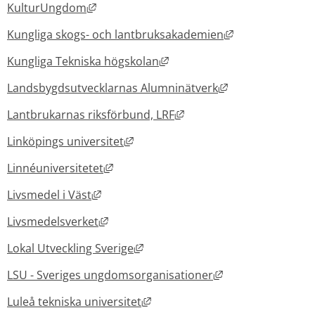
Länk till annan webbplats, öppnas i nytt f
KulturUngdom
Länk till annan
Kungliga skogs- och lantbruksakademien
Länk till annan webbplats, ö
Kungliga Tekniska högskolan
Länk till annan 
Landsbygdsutvecklarnas Alumninätverk
Länk till annan webbplats
Lantbrukarnas riksförbund, LRF
Länk till annan webbplats, öppnas i
Linköpings universitet
Länk till annan webbplats, öppnas i nyt
Linnéuniversitetet
Länk till annan webbplats, öppnas i nytt 
Livsmedel i Väst
Länk till annan webbplats, öppnas i nytt
Livsmedelsverket
Länk till annan webbplats, öppnas
Lokal Utveckling Sverige
Länk till annan w
LSU - Sveriges ungdomsorganisationer
Länk till annan webbplats, öppn
Luleå tekniska universitet