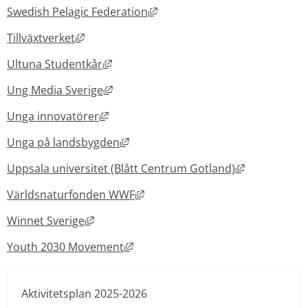
Länk till annan webbplats, öp
Swedish Pelagic Federation
Länk till annan webbplats, öppnas i nytt fön
Tillväxtverket
Länk till annan webbplats, öppnas i ny
Ultuna Studentkår
Länk till annan webbplats, öppnas i ny
Ung Media Sverige
Länk till annan webbplats, öppnas i nyt
Unga innovatörer
Länk till annan webbplats, öppnas i
Unga på landsbygden
Länk till an
Uppsala universitet (Blått Centrum Gotland)
Länk till annan webbplats, öppna
Världsnaturfonden WWF
Länk till annan webbplats, öppnas i nytt f
Winnet Sverige
Länk till annan webbplats, öppnas 
Youth 2030 Movement
Aktivitetsplan 2025-2026