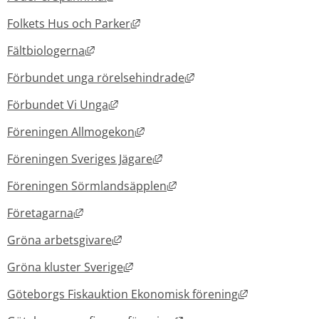
Länk till annan webbplats, öppnas 
Folkets Hus och Parker
Länk till annan webbplats, öppnas i nytt f
Fältbiologerna
Länk till annan webbpla
Förbundet unga rörelsehindrade
Länk till annan webbplats, öppnas i ny
Förbundet Vi Unga
Länk till annan webbplats, öppnas
Föreningen Allmogekon
Länk till annan webbplats, öp
Föreningen Sveriges Jägare
Länk till annan webbplats, 
Föreningen Sörmlandsäpplen
Länk till annan webbplats, öppnas i nytt föns
Företagarna
Länk till annan webbplats, öppnas i n
Gröna arbetsgivare
Länk till annan webbplats, öppnas i
Gröna kluster Sverige
Länk till ann
Göteborgs Fiskauktion Ekonomisk förening