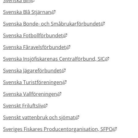
Svenska Bin
Länk till annan webbplats, öppnas i 
Svenska Blå Stjärnan
Länk till anna
Svenska Bonde- och Småbrukarförbundet
Länk till annan webbplats, öppn
Svenska Fotbollförbundet
Länk till annan webbplats, öp
Svenska Fåravelsförbundet
Länk till an
Svenska Insjöfiskarenas Centralförbund, SIC
Länk till annan webbplats, öppna
Svenska Jägareförbundet
Länk till annan webbplats, öppn
Svenska Turistföreningen
Länk till annan webbplats, öppnas
Svenska Vallföreningen
Länk till annan webbplats, öppnas i nytt
Svenskt Friluftsliv
Länk till annan webbplats,
Svenskt vattenbruk och sjömat
Länk till
Sveriges Fiskares Producentorganisation, SFPO