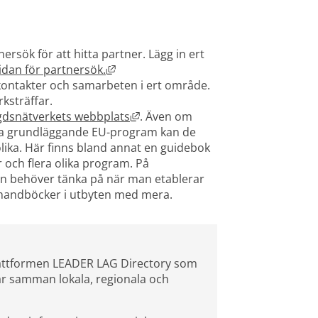
sök för att hitta partner. Lägg in ert 
Länk till annan webbplats, öppnas i ny
sidan för partnersök.
 kontakter och samarbeten i ert område.
ksträffar. 
Länk till annan webbplats, öppnas 
gdsnätverkets webbplats
. Även om 
a grundläggande EU-program kan de 
olika. Här finns bland annat en guidebok 
och flera olika program. På 
n behöver tänka på när man etablerar 
r, handböcker i utbyten med mera.
attformen LEADER LAG Directory som 
r samman lokala, regionala och 