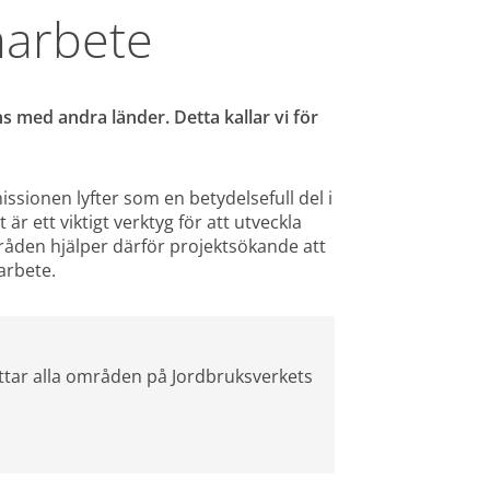
marbete
s med andra länder. Detta kallar vi för 
ionen lyfter som en betydelsefull del i 
r ett viktigt verktyg för att utveckla 
en hjälper därför projektsökande att 
arbete.
tar alla områden på Jordbruksverkets 
ats, öppnas i nytt fönster.