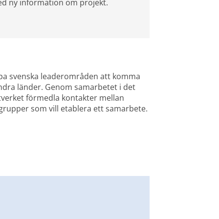
ed ny information om projekt.
s, öppnas i nytt fönster.
jälpa svenska leaderområden att komma 
ra länder. Genom samarbetet i det 
erket förmedla kontakter mellan 
grupper som vill etablera ett samarbete.