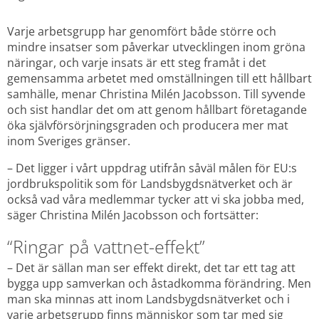
Varje arbetsgrupp har genomfört både större och 
mindre insatser som påverkar utvecklingen inom gröna 
näringar, och varje insats är ett steg framåt i det 
gemensamma arbetet med omställningen till ett hållbart 
samhälle, menar Christina Milén Jacobsson. Till syvende 
och sist handlar det om att genom hållbart företagande 
öka självförsörjningsgraden och producera mer mat 
inom Sveriges gränser.
– Det ligger i vårt uppdrag utifrån såväl målen för EU:s 
jordbrukspolitik som för Landsbygdsnätverket och är 
också vad våra medlemmar tycker att vi ska jobba med, 
säger Christina Milén Jacobsson och fortsätter:
“Ringar på vattnet-effekt”
– Det är sällan man ser effekt direkt, det tar ett tag att 
bygga upp samverkan och åstadkomma förändring. Men 
man ska minnas att inom Landsbygdsnätverket och i 
varje arbetsgrupp finns människor som tar med sig 