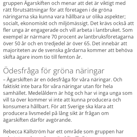
gruppen Ägarskiften och menar att det är viktigt med 
rätt förutsättningar för att företagen i de gröna 
näringarna ska kunna vara hållbara ur olika aspekter; 
socialt, ekonomiskt och miljömässigt. Det krävs också att 
fler unga är engagerade och vill arbeta i lantbruket. Som 
exempel är närmare 70 procent av lantbruksföretagarna 
över 50 år och en tredjedel är över 65. Det innebär att 
majoriteten av de svenska gårdarna kommer att behöva 
skifta ägare inom tio till femton år.
Ödesfråga för gröna näringar
– Ägarskiften är en ödesfråga för våra näringar. Och 
faktiskt inte bara för våra näringar utan för hela 
samhället. Medelåldern är hög och har vi inga unga som 
vill ta över kommer vi inte att kunna producera och 
konsumera hållbart. För att Sverige ska klara att 
producera livsmedel på lång sikt är frågan om 
ägarskiften därför avgörande.
Rebecca Källström har ett område som gruppen har 