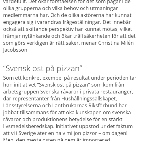
värdefullt. Det ökar förståelsen för det som pågår i de 
olika grupperna och vilka behov och utmaningar 
medlemmarna har. Och de olika aktörerna har kunnat 
engagera sig i varandras frågeställningar. Det innebär 
också att skiftande perspektiv har kunnat mötas, vilket 
främjar nytänkande och ökar träffsäkerheten för att det 
som görs verkligen är rätt saker, menar Christina Milén 
Jacobsson.
“Svensk ost på pizzan”
Som ett konkret exempel på resultat under perioden tar 
hon initiativet “Svensk ost på pizzan” som kom från 
arbetsgruppen Svenska råvaror i privata restauranger, 
där representanter från Hushållningssällskapet, 
Länsstyrelserna och Lantbrukarnas Riksförbund har 
jobbat tillsammans för att öka kunskapen om svenska 
råvaror och produktionens betydelse för en stärkt 
livsmedelsberedskap. Initiativet uppstod ur det faktum 
att vi i Sverige äter en halv miljon pizzor – om dagen! 
Men, den mesta osten på dem är importerad.