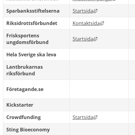
Länk till annan w
Sparbanksstiftelserna
Startsida
Länk till anna
Riksidrottsförbundet
Kontaktsida
Frisksportens 
Länk till annan w
Startsida
ungdomsförbund
Hela Sverige ska leva
Lantbrukarnas 
riksförbund
Företagande.se
Kickstarter
Länk till annan w
Crowdfunding
Startsida
Sting Bioeconomy