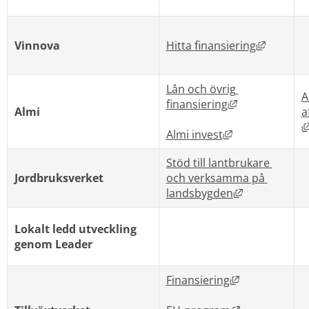
Länk til
Vinnova
Hitta finansiering
Lån och övrig 
A
Länk till anna
finansiering
Almi
a
Länk till annan
Almi invest
Stöd till lantbrukare 
Jordbruksverket
och verksamma på 
Länk till ann
landsbygden
Lokalt ledd utveckling 
genom Leader
Länk till ann
Finansiering