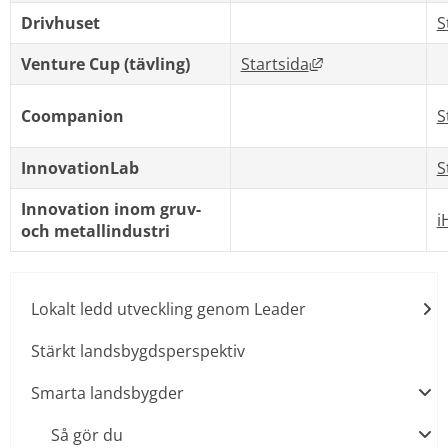
Drivhuset
S
Länk till annan w
Venture Cup (tävling)
Startsida
Coompanion
S
InnovationLab
S
Innovation inom gruv- 
i
och metallindustri
Lokalt ledd utveckling genom Leader
Stärkt landsbygdsperspektiv
Smarta landsbygder
Så gör du