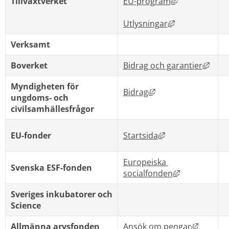
Länk till ann
Tillväxtverket
EU-program
Länk till anna
Utlysningar
Verksamt
Länk 
Boverket
Bidrag och garantier
Myndigheten för 
Länk till annan web
Bidrag
ungdoms- och 
civilsamhällesfrågor
Länk till annan w
EU-fonder
Startsida
Europeiska 
Svenska ESF-fonden
Länk till ann
socialfonden
Sveriges inkubatorer och 
Science 
Länk til
Allmänna arvsfonden
Ansök om pengar