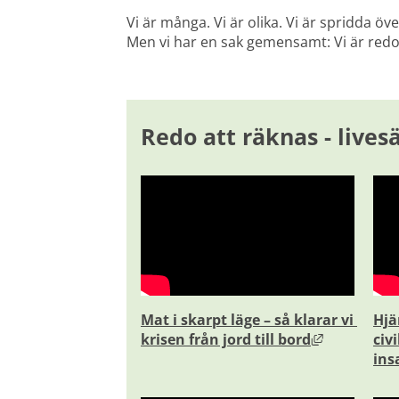
Vi är många. Vi är olika. Vi är spridda öve
Men vi har en sak gemensamt: Vi är redo
Redo att räknas - lives
Mat i skarpt läge – så klarar vi 
Hjär
Länk till a
krisen från jord till bord
civ
ins