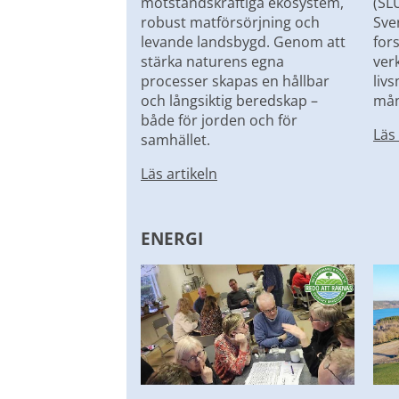
motståndskraftiga ekosystem, 
(SLU
robust matförsörjning och 
Sve
levande landsbygd. Genom att 
for
stärka naturens egna 
ver
processer skapas en hållbar 
livs
och långsiktig beredskap – 
mån
både för jorden och för 
Läs 
samhället.
Läs artikeln
ENERGI