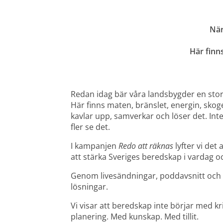
När
Här finn
Redan idag bär våra landsbygder en stor 
Här finns maten, bränslet, energin, skog
kavlar upp, samverkar och löser det. Inte b
fler se det.
I kampanjen 
Redo att räknas
 lyfter vi d
att stärka Sveriges beredskap i vardag och
Genom livesändningar, poddavsnitt och art
lösningar.
Vi visar att beredskap inte börjar med k
planering. Med kunskap. Med tillit.