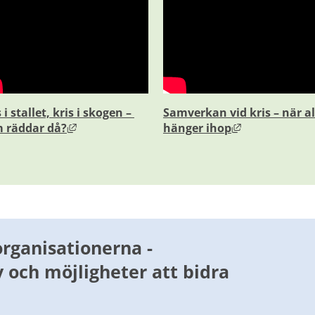
 i stallet, kris i skogen – 
Samverkan vid kris – när all
Länk till annan webbplats, öppnas i nytt fönst
Länk till anna
 räddar då?
hänger ihop
bplats, öppnas i nytt fönster.
rganisationerna -
 och möjligheter att bidra