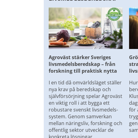
Agroväst stärker Sveriges 
Grö
livsmedelsberedskap – från 
str
forskning till praktisk nytta
liv
I en tid då omvärldsläget ställer 
Hur 
nya krav på beredskap och 
ber
självförsörjning spelar Agroväst 
Klus
en viktig roll i att bygga ett 
dag
robustare svenskt livsmedels-
för 
system. Genom samverkan 
try
mellan näringsliv, forskning och 
gen
offentlig sektor utvecklar de 
sam
konkreta lösningar...