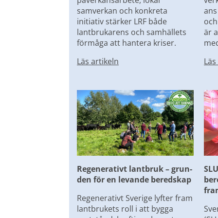
påverkansarbete, lokal 
verk
samverkan och konkreta 
ans
initiativ stärker LRF både 
och
lantbrukarens och samhällets 
är a
förmåga att hantera kriser.
mede
Läs artikeln
Läs 
Regenerativt lantbruk – grun-
SLU
den för en levande beredskap
ber
fra
Regenerativt Sverige lyfter fram 
lantbrukets roll i att bygga 
Sve