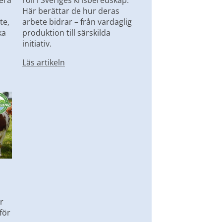
ra 
roll i Sveriges krisberedskap. 
Här berättar de hur deras 
e, 
arbete bidrar – från vardaglig 
a 
produktion till särskilda 
initiativ.
Läs artikeln
 
ör 