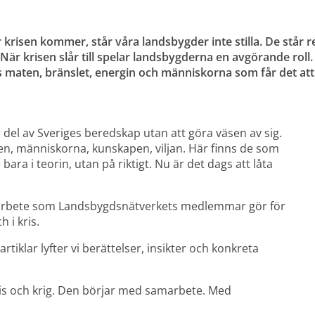
 krisen kommer, står våra landsbygder inte stilla. De står r
När krisen slår till spelar landsbygderna en avgörande roll.
s maten, bränslet, energin och människorna som får det att
del av Sveriges beredskap utan att göra väsen av sig. 
en, människorna, kunskapen, viljan. Här finns de som 
ara i teorin, utan på riktigt. Nu är det dags att låta 
et arbete som Landsbygdsnätverkets medlemmar gör för 
 i kris.
iklar lyfter vi berättelser, insikter och konkreta 
ris och krig. Den börjar med samarbete. Med 