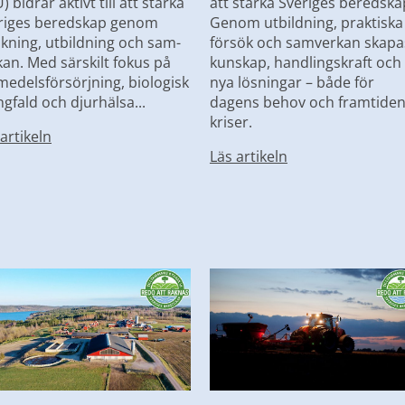
) bidrar aktivt till att stärka 
att stärka Sveriges beredskap
riges beredskap genom 
Genom utbildning, praktiska 
skning, utbildning och sam-
försök och samverkan skapas
kan. Med särskilt fokus på 
kunskap, handlingskraft och 
medelsförsörjning, biologisk 
nya lösningar – både för 
gfald och djurhälsa...
dagens behov och framtiden
kriser.
artikeln
Läs artikeln