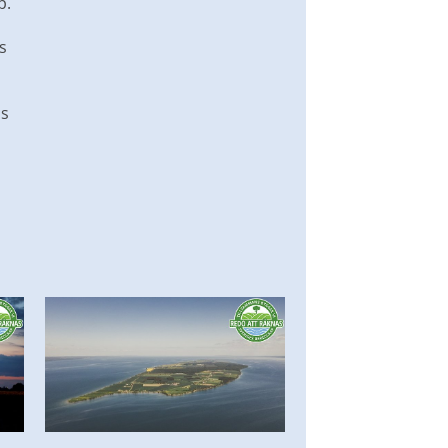
. 
 
s 