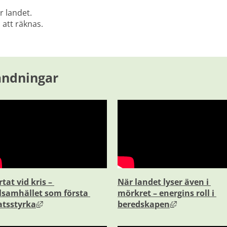
r landet.
 att räknas.
ändningar 
tat vid kris – 
När landet lyser även i 
nnan webbplats, öppnas i nytt fönster.
ilsamhället som första 
mörkret – energins roll i 
Länk till annan webbplats, öppnas i nytt fönster.
Länk till ann
atsstyrka
beredskapen