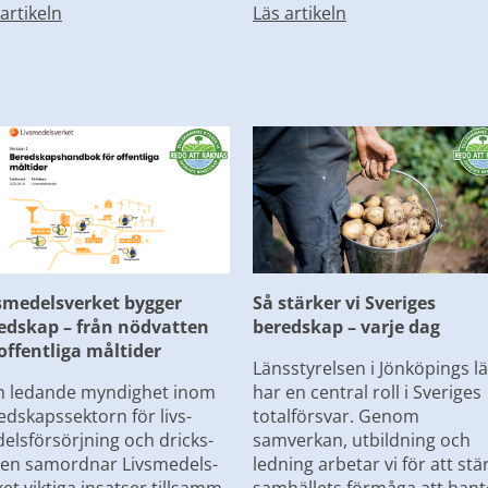
artikeln
Läs artikeln
smedelsverket bygger 
Så stärker vi Sveriges 
edskap – från nödvatten 
beredskap – varje dag
l offentliga måltider
Länsstyrelsen i Jönköpings lä
 ledande myndighet inom 
har en central roll i Sveriges 
edskapssektorn för livs-
totalförsvar. Genom 
elsförsörjning och dricks-
samverkan, utbildning och 
ten samordnar Livsmedels-
ledning arbetar vi för att stär