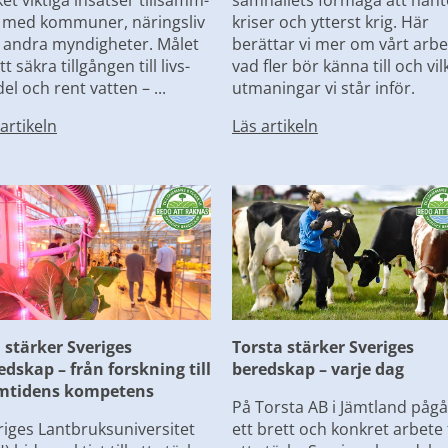
et viktiga insatser tillsamm-
samhällets förmåga att hante
 med kommuner, näringsliv 
kriser och ytterst krig. Här 
 andra myndigheter. Målet 
berättar vi mer om vårt arbet
tt säkra tillgången till livs-
vad fler bör känna till och vilk
l och rent vatten – ...
utmaningar vi står inför.
artikeln
Läs artikeln
 stärker Sveriges 
Torsta stärker Sveriges 
edskap – från forskning till 
beredskap – varje dag
mtidens kompetens
På Torsta AB i Jämtland pågår
riges Lantbruksuniversitet 
ett brett och konkret arbete f