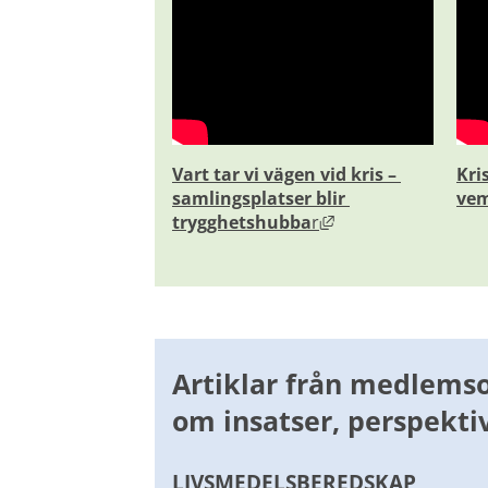
Vart tar vi vägen vid kris – 
Kris
samlingsplatser blir 
vem
Länk till annan web
trygghetshubba
r
Artiklar från medlemso
om insatser, perspektiv
LIVSMEDELSBEREDSKAP