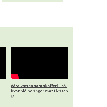
Våra vatten som skafferi – så 
fixar blå näringar mat i krisen
an webbplats, öppnas i nytt fönster.
Länk till annan webbplats, öppnas i nytt fönster.