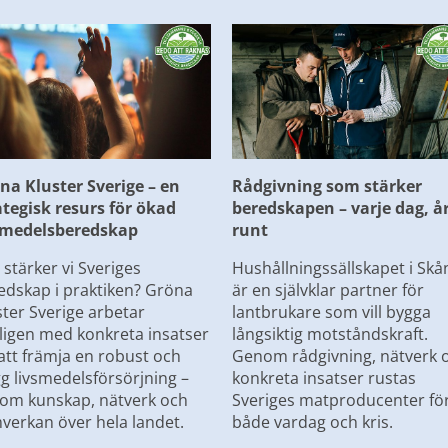
na Kluster Sverige – en 
Rådgivning som stärker 
ategisk resurs för ökad 
beredskapen – varje dag, år
smedelsberedskap
runt
stärker vi Sveriges 
Hushållningssällskapet i Skån
edskap i praktiken? Gröna 
är en självklar partner för 
ter Sverige arbetar 
lantbrukare som vill bygga 
ligen med konkreta insatser 
långsiktig motståndskraft. 
att främja en robust och 
Genom rådgivning, nätverk o
gg livsmedelsförsörjning – 
konkreta insatser rustas 
om kunskap, nätverk och 
Sveriges matproducenter för
verkan över hela landet.
både vardag och kris.