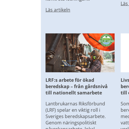
Läs 
Läs artikeln
LRF:s arbete för ökad 
Liv
beredskap – från gårdsnivå 
ber
till nationellt samarbete
til
Lantbrukarnas Riksförbund 
Som
(LRF) spelar en viktig roll i 
ber
Sveriges beredskapsarbete. 
med
Genom näringspolitiskt 
vat