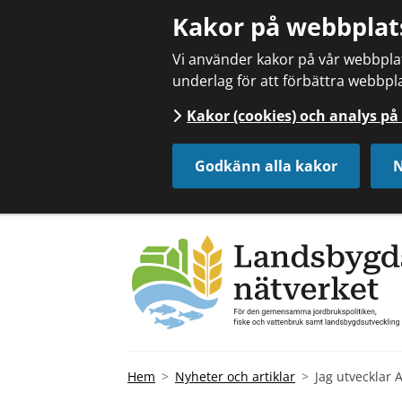
Kakor på webbplat
Vi använder kakor på vår webbplats
underlag för att förbättra webbpla
Kakor (cookies) och analys p
Godkänn alla kakor
N
Hem
Nyheter och artiklar
Jag utvecklar