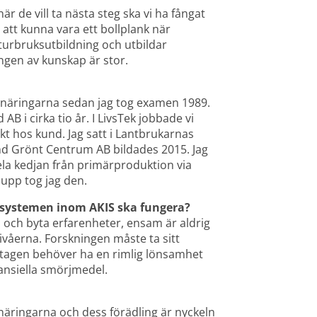
 de vill ta nästa steg ska vi ha fångat 
att kunna vara ett bollplank när 
aturbruksutbildning och utbildar 
gen av kunskap är stor.
 näringarna sedan jag tog examen 1989. 
B i cirka tio år. I LivsTek jobbade vi 
t hos kund. Jag satt i Lantbrukarnas 
nd Grönt Centrum AB bildades 2015. Jag 
la kedjan från primärproduktion via 
 upp tog jag den.
tt systemen inom AKIS ska fungera?
 och byta erfarenheter, ensam är aldrig 
ivåerna. Forskningen måste ta sitt 
agen behöver ha en rimlig lönsamhet 
nansiella smörjmedel.
näringarna och dess förädling är nyckeln 