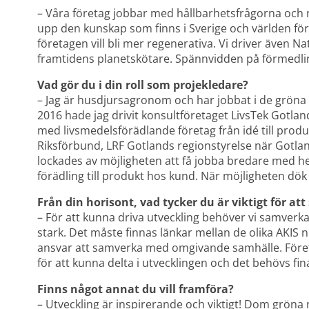
– Våra företag jobbar med hållbarhetsfrågorna och när
upp den kunskap som finns i Sverige och världen för 
företagen vill bli mer regenerativa. Vi driver även N
framtidens planetskötare. Spännvidden på förmedlin
Vad gör du i din roll som projekledare?
– Jag är husdjursagronom och har jobbat i de gröna
2016 hade jag drivit konsultföretaget LivsTek Gotland A
med livsmedelsförädlande företag från idé till produk
Riksförbund, LRF Gotlands regionstyrelse när Gotla
lockades av möjligheten att få jobba bredare med he
förädling till produkt hos kund. När möjligheten dök
Från din horisont, vad tycker du är viktigt för a
– För att kunna driva utveckling behöver vi samverka
stark. Det måste finnas länkar mellan de olika AKIS n
ansvar att samverka med omgivande samhälle. Föret
för att kunna delta i utvecklingen och det behövs fi
Finns något annat du vill framföra?
– Utveckling är inspirerande och viktigt! Dom gröna 