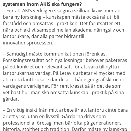
systemen inom AKIS ska fungera?
– För att AKIS verkligen ska göra skillnad krävs mer än 
bara ny forskning – kunskapen måste också nå ut, bli 
förstådd och omsättas i praktiken. Det förutsätter ett 
nära och aktivt samspel mellan akademi, näringsliv och 
lantbrukare, där alla parter bidrar till 
innovationsprocessen.
– Samtidigt måste kommunikationen förenklas. 
Forskningsresultat och nya lösningar behöver paketeras 
på ett konkret och relevant sätt för att vara till nytta i 
lantbrukarnas vardag. På Letavis arbetar vi mycket med 
att möta lantbrukare där de är – både geografiskt och i 
vardagens verklighet. För rent krasst så är det de som 
vet bäst hur man ska omsätta kunskap i praktik på sina 
gårdar.
– En viktig insikt från mitt arbete är att lantbruk inte bara 
är ett yrke, utan en livsstil. Gårdarna drivs som 
professionella företag, men bär ofta på generationers 
historia, stolthet och tradition. Därför måste ny kunskap 