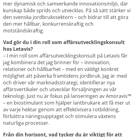
mer dynamisk och samverkande innovationsmiljö, där 
kunskap både sprids och utvecklas. På så sätt stärker vi 
den svenska jordbrukssektorn – och bidrar till att göra 
den mer hållbar, konkurrenskraftig och 
motståndskraftig.
Vad gör du i din roll som affärsutvecklingskonsult 
hos Letavis?
– I min roll som affärsutvecklingskonsult på Letavis får 
jag kombinera det jag brinner för – innovation, 
relationer och hållbarhet – med en väldigt konkret 
möjlighet att påverka framtidens jordbruk. Jag är med 
och driver vår marknadsstrategi, identifierar nya 
affärsvertikaler och utvecklar försäljningen av vår 
teknologi. Just nu är fokus på lanseringen av Amoravis™ 
– en biostimulant som hjälper lantbrukare att få mer ut 
av varje hektar genom att effektivisera rotbildning, 
förbättra näringsupptaget och stimulera växtens 
naturliga processer.
Från din horisont, vad tycker du är viktigt för att 