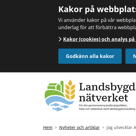
Kakor på webbplat
Vi använder kakor på vår webbplats
underlag för att förbättra webbpla
Kakor (cookies) och analys p
Godkänn alla kakor
N
Hem
Nyheter och artiklar
Jag utvecklar 