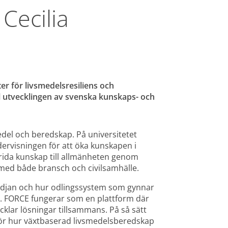
Cecilia 
 för livsmedelsresiliens och 
ll utvecklingen av svenska kunskaps- och 
medel och beredskap. På universitetet 
dervisningen för att öka kunskapen i 
rida kunskap till allmänheten genom 
med både bransch och civilsamhälle.
lskedjan och hur odlingssystem som gynnar 
ap. FORCE fungerar som en plattform där 
klar lösningar tillsammans. På så sätt 
för hur växtbaserad livsmedelsberedskap 