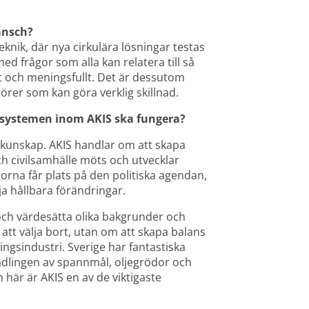
ansch?
nik, där nya cirkulära lösningar testas 
d frågor som alla kan relatera till så 
 och meningsfullt. Det är dessutom 
rer som kan göra verklig skillnad.
tt systemen inom AKIS ska fungera?
a kunskap. AKIS handlar om att skapa 
h civilsamhälle möts och utvecklar 
orna får plats på den politiska agendan, 
ja hållbara förändringar.
ch värdesätta olika bakgrunder och 
tt välja bort, utan om att skapa balans 
ngsindustri. Sverige har fantastiska 
ädlingen av spannmål, oljegrödor och 
 här är AKIS en av de viktigaste 