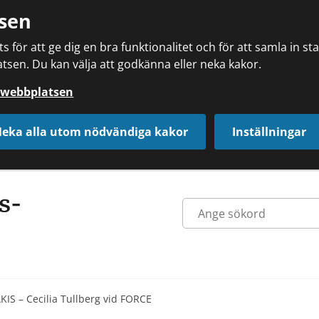
sen
 för att ge dig en bra funktionalitet och för att samla in s
tsen. Du kan välja att godkänna eller neka kakor.
å webbplatsen
eka alla utom nödvändiga kakor
Inställningar
AKIS – Cecilia Tullberg vid FORCE