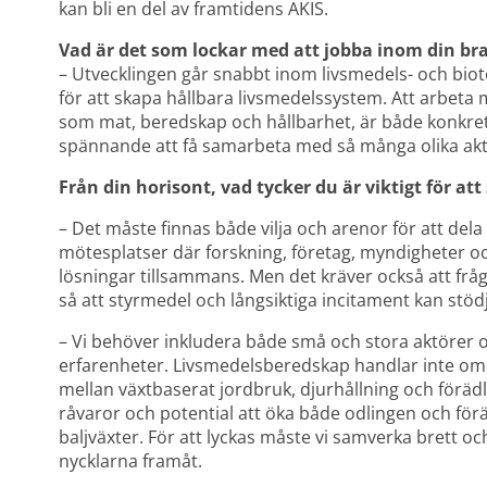
kan bli en del av framtidens AKIS.
Vad är det som lockar med att jobba inom din br
– Utvecklingen går snabbt inom livsmedels- och biotek
för att skapa hållbara livsmedelssystem. Att arbeta me
som mat, beredskap och hållbarhet, är både konkret
spännande att få samarbeta med så många olika aktö
Från din horisont, vad tycker du är viktigt för a
– Det måste finnas både vilja och arenor för att del
mötesplatser där forskning, företag, myndigheter oc
lösningar tillsammans. Men det kräver också att fråg
så att styrmedel och långsiktiga incitament kan stöd
– Vi behöver inkludera både små och stora aktörer o
erfarenheter. Livsmedelsberedskap handlar inte om a
mellan växtbaserat jordbruk, djurhållning och förädli
råvaror och potential att öka både odlingen och för
baljväxter. För att lyckas måste vi samverka brett och
nycklarna framåt.