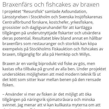
Braxenfärs och fishcakes av braxen
I projektet "Resursfisk" samlade Axfoundation, 
Länsstyrelsen i Stockholm och Svenska Insjöfiskarenas 
Centralförbund forskare, kostchefer, yrkesfiskare, 
grossister och dagligvaruhandel för att kartlägga 
tillgången på underutnyttjade fiskarter och utvärdera 
deras potential. Resultatet blev bland annat en hållbar 
braxenfärs som restauranger och storkök kan köpa 
exempelvis på Stockholms Fiskauktion och fishcakes av 
braxen, tillgänglig för alla på Hemköp och Willys.
Braxen är en vanlig biprodukt vid fiske av gös, men 
kastas ofta tillbaka på grund av alla ben. Under projektet 
undersöktes möjligheten att med modern teknik få ut 
det kött som sitter kvar mellan benen på den rensade 
fisken.
– Använder vi mer av fisken är det möjligt att öka 
tillgången på näringsrik sjömatsråvara och minska 
svinnet. Jag menar att vi kan kullkasta myterna om att 