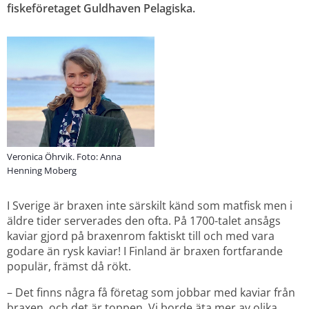
fiskeföretaget Guldhaven Pelagiska.
Veronica Öhrvik. Foto: Anna
Henning Moberg
I Sverige är braxen inte särskilt känd som matfisk men i 
äldre tider serverades den ofta. På 1700-talet ansågs 
kaviar gjord på braxenrom faktiskt till och med vara 
godare än rysk kaviar! I Finland är braxen fortfarande 
populär, främst då rökt.
– Det finns några få företag som jobbar med kaviar från 
braxen, och det är toppen. Vi borde äta mer av olika 