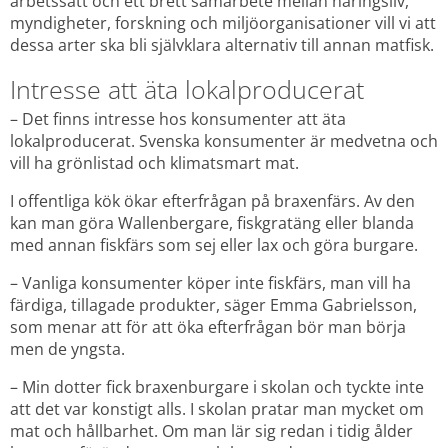
arbetssätt och ett brett samarbete mellan näringsliv, 
myndigheter, forskning och miljöorganisationer vill vi att 
dessa arter ska bli självklara alternativ till annan matfisk.
Intresse att äta lokalproducerat
– Det finns intresse hos konsumenter att äta 
lokalproducerat. Svenska konsumenter är medvetna och 
vill ha grönlistad och klimatsmart mat.
I offentliga kök ökar efterfrågan på braxenfärs. Av den 
kan man göra Wallenbergare, fiskgratäng eller blanda 
med annan fiskfärs som sej eller lax och göra burgare.
– Vanliga konsumenter köper inte fiskfärs, man vill ha 
färdiga, tillagade produkter, säger Emma Gabrielsson, 
som menar att för att öka efterfrågan bör man börja 
men de yngsta.
– Min dotter fick braxenburgare i skolan och tyckte inte 
att det var konstigt alls. I skolan pratar man mycket om 
mat och hållbarhet. Om man lär sig redan i tidig ålder 