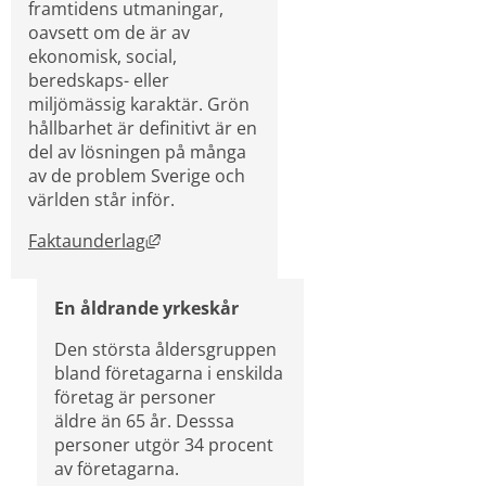
framtidens utmaningar,
oavsett om de är av 
ekonomisk, social, 
beredskaps- eller 
miljömässig karaktär. Grön 
hållbarhet är definitivt är en 
del av lösningen på många 
av de problem Sverige och 
världen står inför.
Länk till annan webbplats, öppnas i nytt
Faktaunderlag
En åldrande yrkeskår
Den största åldersgruppen 
bland företagarna i enskilda 
företag är personer
äldre än 65 år. Desssa 
personer utgör 34 procent 
av företagarna.