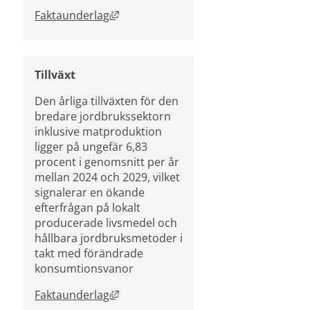
Länk till annan webbplats, öppnas i n
Faktaunderlag
Tillväxt
Den årliga tillväxten för den 
bredare jordbrukssektorn 
inklusive matproduktion 
ligger på ungefär 6,83 
procent i genomsnitt per år 
mellan 2024 och 2029, vilket 
signalerar en ökande 
efterfrågan på lokalt 
producerade livsmedel och 
hållbara jordbruksmetoder i 
takt med förändrade 
konsumtionsvanor​
Länk till annan webbplats, öppnas i n
Faktaunderlag