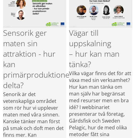
Sensorik ger 
Vägar till 
maten sin 
uppskalning
attraktion - hur 
– hur kan man 
kan 
tänka?
primärproduktionen 
Vilka vägar finns det för att 
växa med sin verksamhet? 
delta?
Hur kan man tänka om 
man själv har begränsat 
Senorik är det 
med resurser men en bra 
vetenskapliga området 
idé? I webbinariet 
som rör hur vi upplever 
presenterar två företag, 
maten med våra sinnen. 
Gårdsfisk och Sweden 
Kanske tänker man först 
Pelagic, hur de med olika 
på smak och doft men det 
metoder fått sina 
finns mer. Kan 