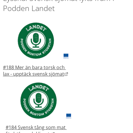
Podden Landet
#188 Mer än bara torsk och 
Länk till annan webbplats.
lax - upptäck svensk sjömat
#184 Svensk tång som mat 