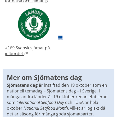
Länk till annan webbplats.
för hälsa och klimat 
#169 Svensk sjömat på 
Länk till annan webbplats.
julbordet 
Mer om Sjömatens dag
Sjömatens dag är
 instiftad den 19 oktober som en 
nationell temadag – Sjömatens dag – i Sverige. I 
många andra länder är 19 oktober redan etablerad 
som 
International Seafood Day 
och i USA är hela 
oktober
 National Seafood Month
, vilket är logiskt då 
det är säsong för många goda sjömatsarter.