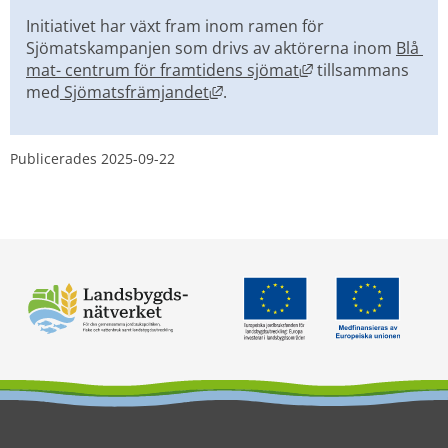
Initiativet har växt fram inom ramen för 
Sjömatskampanjen som drivs av aktörerna inom 
Blå 
Länk till annan we
mat- centrum för framtidens sjömat
 tillsammans 
Länk till annan webbplats, öpp
med
 Sjömatsfrämjandet
.
Publicerades 
2025-09-22