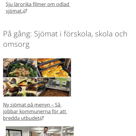
Sju lärorika filmer om odlad 
Länk till annan webbplats, öppnas i nytt fönster
sjömat.
På gång: Sjömat i förskola, skola och 
omsorg 
Ny sjömat på menyn – Så 
jobbar kommunerna för att 
Länk till annan webbplats, öppnas i nytt 
bredda utbudet