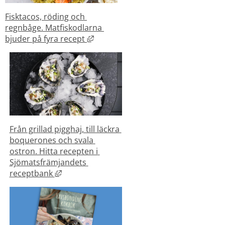
Fisktacos, röding och 
regnbåge. Matfiskodlarna 
Länk till annan webbplats, öppnas i
bjuder på fyra recept 
Från grillad pigghaj, till läckra 
boquerones och svala 
ostron. Hitta recepten i 
Sjömatsfrämjandets 
Länk till annan webbplats, öppnas i nytt fön
receptbank 