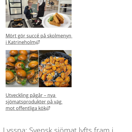
Mört gör succé på skolmenyn 
Länk till annan webbplats, öppnas i nytt f
i Katrineholm
Utveckling pågår – nya 
sjömatsprodukter på väg 
Länk till annan webbplats, öppnas i n
mot offentliga kök
Lyssna: Svensk sjömat lyfts fram i 