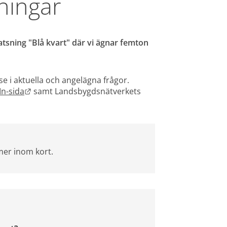
dningar
atsning "Blå kvart" där vi ägnar femton 
e i aktuella och angelägna frågor. 
Länk till annan webbplats.
In-sida
 samt Landsbygdsnätverkets 
 webbplats.
er inom kort.