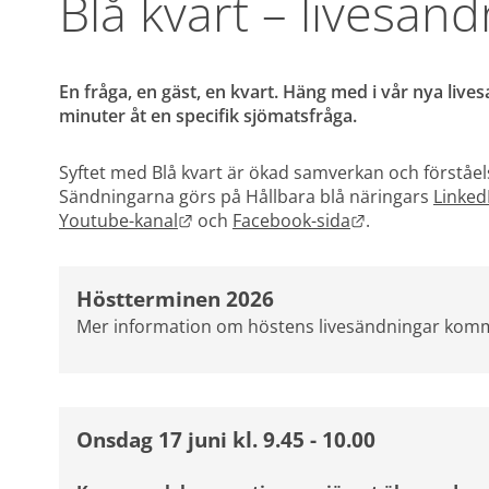
Blå kvart – livesän
En fråga, en gäst, en kvart. Häng med i vår nya lives
minuter åt en specifik sjömatsfråga.
Syftet med Blå kvart är ökad samverkan och förståels
Sändningarna görs på Hållbara blå näringars 
Linked
Länk till annan webbplats.
Länk till annan
Youtube-kanal
 och 
Facebook-sida
.
Höstterminen 2026
Mer information om höstens livesändningar komm
Onsdag 17 juni kl. 9.45 - 10.00