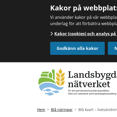
Kakor på webbplat
Vi använder kakor på vår webbplats
underlag för att förbättra webbpla
Kakor (cookies) och analys p
Godkänn alla kakor
N
Hem
Blå näringar
Blå kvart – livesändni