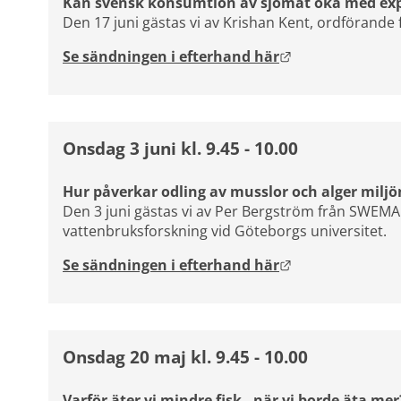
Kan svensk konsumtion av sjömat öka med ex
Den 17 juni gästas vi av Krishan Kent, ordförande
Länk till annan 
Se sändningen i efterhand här
Onsdag 3 juni kl. 9.45 - 10.00
Hur påverkar odling av musslor och alger miljö
Den 3 juni gästas vi av Per Bergström från SWEMAR
vattenbruksforskning vid Göteborgs universitet.
Länk till annan 
Se sändningen i efterhand här
Onsdag 20 maj kl. 9.45 - 10.00
Varför äter vi mindre fisk - när vi borde äta mer