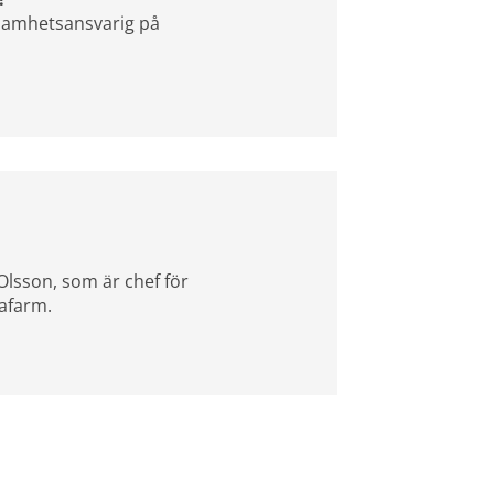
ksamhetsansvarig på 
webbplats.
lsson, som är chef för 
afarm.
webbplats.