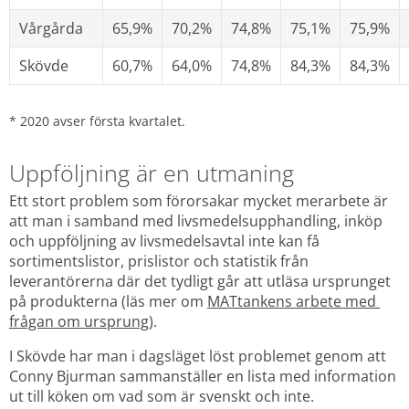
Vårgårda
65,9%
70,2%
74,8%
75,1%
75,9%
Skövde
60,7%
64,0%
74,8%
84,3%
84,3%
* 2020 avser första kvartalet.
Uppföljning är en utmaning
Ett stort problem som förorsakar mycket merarbete är 
att man i samband med livsmedelsupphandling, inköp 
och uppföljning av livsmedelsavtal inte kan få 
sortimentslistor, prislistor och statistik från 
leverantörerna där det tydligt går att utläsa ursprunget 
på produkterna (läs mer om 
MATtankens arbete med 
frågan om ursprung
).
I Skövde har man i dagsläget löst problemet genom att 
Conny Bjurman sammanställer en lista med information 
ut till köken om vad som är svenskt och inte. 