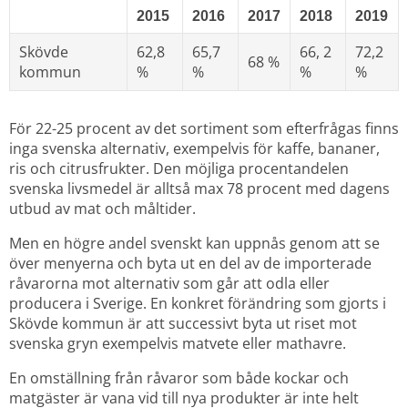
2015
2016
2017
2018
2019
Skövde 
62,8 
65,7 
66, 2 
72,2 
68 %
kommun
%
%
%
%
För 22-25 procent av det sortiment som efterfrågas finns 
inga svenska alternativ, exempelvis för kaffe, bananer, 
ris och citrusfrukter. Den möjliga procentandelen 
svenska livsmedel är alltså max 78 procent med dagens 
utbud av mat och måltider.
Men en högre andel svenskt kan uppnås genom att se 
över menyerna och byta ut en del av de importerade 
råvarorna mot alternativ som går att odla eller 
producera i Sverige. En konkret förändring som gjorts i 
Skövde kommun är att successivt byta ut riset mot 
svenska gryn exempelvis matvete eller mathavre.
En omställning från råvaror som både kockar och 
matgäster är vana vid till nya produkter är inte helt 