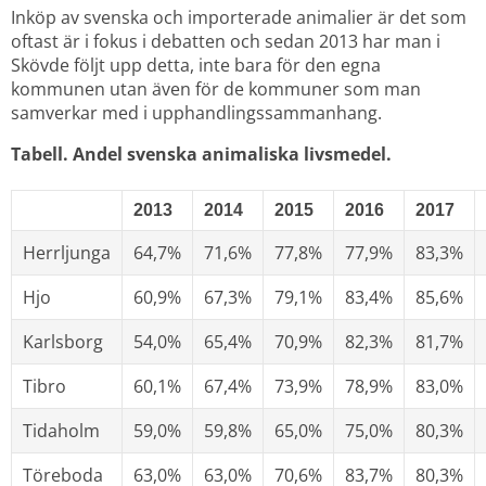
Inköp av svenska och importerade animalier är det som 
oftast är i fokus i debatten och sedan 2013 har man i 
Skövde följt upp detta, inte bara för den egna 
kommunen utan även för de kommuner som man 
samverkar med i upphandlingssammanhang.
Tabell. Andel svenska animaliska livsmedel.
2013
2014
2015
2016
2017
Herrljunga
64,7%
71,6%
77,8%
77,9%
83,3%
Hjo
60,9%
67,3%
79,1%
83,4%
85,6%
Karlsborg
54,0%
65,4%
70,9%
82,3%
81,7%
Tibro
60,1%
67,4%
73,9%
78,9%
83,0%
Tidaholm
59,0%
59,8%
65,0%
75,0%
80,3%
Töreboda
63,0%
63,0%
70,6%
83,7%
80,3%