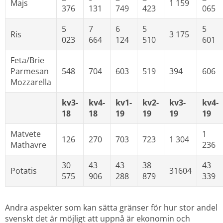
Majs
1 159
376
131
749
423
065
5 
7 
6 
5 
5 
Ris
3 175
023
664
124
510
601
Feta/Brie
Parmesan
548
704
603
519
394
606
Mozzarella
kv3-
kv4-
kv1-
kv2-
kv3-
kv4-
18
18
19
19
19
19
Matvete
1 
126
270
703
723
1 304
Mathavre
236
30 
43 
43 
38 
43 
Potatis
31604
575
906
288
879
339
Andra aspekter som kan sätta gränser för hur stor andel 
svenskt det är möjligt att uppnå är ekonomin och 