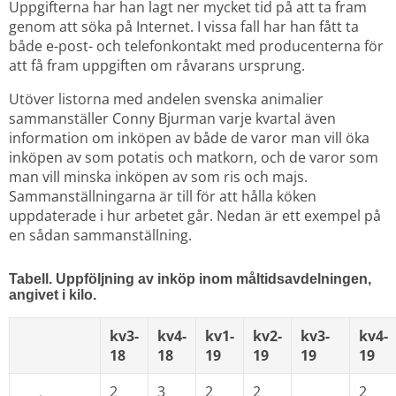
Uppgifterna har han lagt ner mycket tid på att ta fram 
genom att söka på Internet. I vissa fall har han fått ta 
både e-post- och telefonkontakt med producenterna för 
att få fram uppgiften om råvarans ursprung.
Utöver listorna med andelen svenska animalier 
sammanställer Conny Bjurman varje kvartal även 
information om inköpen av både de varor man vill öka 
inköpen av som potatis och matkorn, och de varor som 
man vill minska inköpen av som ris och majs. 
Sammanställningarna är till för att hålla köken 
uppdaterade i hur arbetet går. Nedan är ett exempel på 
en sådan sammanställning.
Tabell. Uppföljning av inköp inom måltidsavdelningen, 
angivet i kilo.
kv3-
kv4-
kv1-
kv2-
kv3-
kv4-
18
18
19
19
19
19
2 
3 
2 
2 
2 