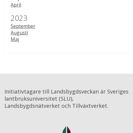
April
År:
2023
September
Augusti
Maj
Initiativtagare till Landsbygdsveckan är Sveriges 
lantbruksuniversitet (SLU), 
Landsbygdsnätverket och Tillväxtverket.